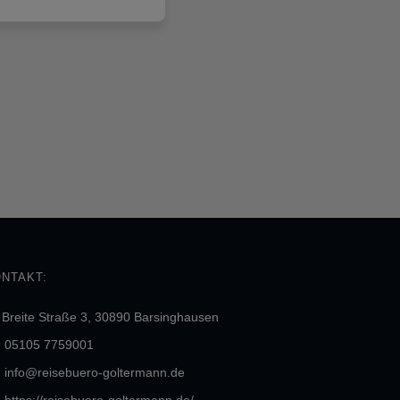
NTAKT:
Breite Straße 3, 30890 Barsinghausen
05105 7759001
info@reisebuero-goltermann.de