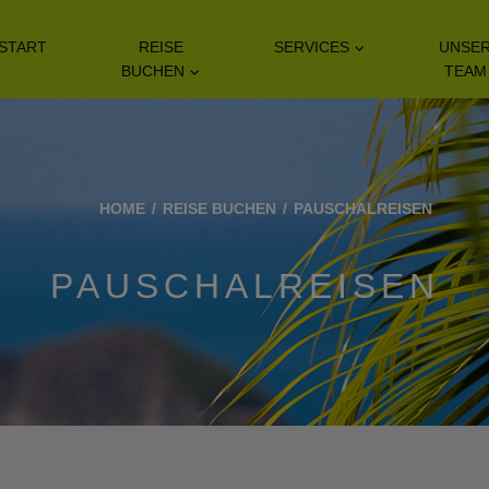
START
REISE
SERVICES
UNSE
BUCHEN
TEAM
HOME
REISE BUCHEN
PAUSCHALREISEN
PAUSCHALREISEN