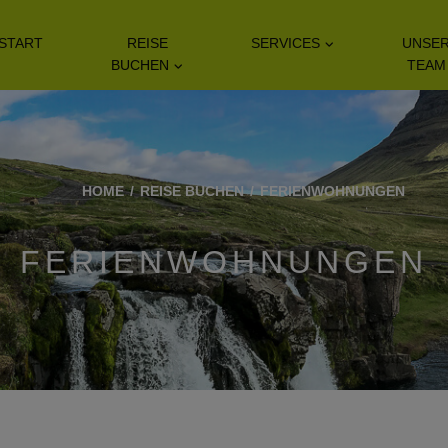
START
REISE
SERVICES
UNSE
BUCHEN
TEAM
HOME
REISE BUCHEN
FERIENWOHNUNGEN
FERIENWOHNUNGEN