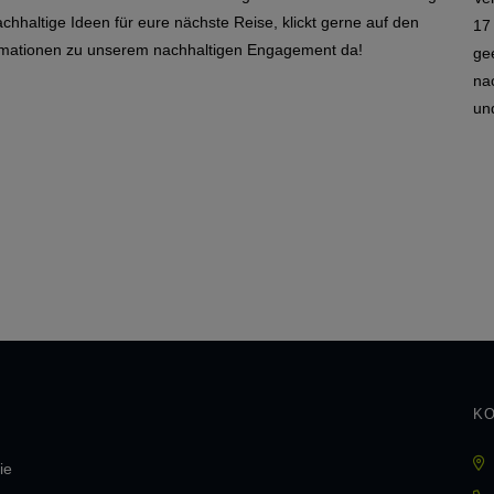
hhaltige Ideen für eure nächste Reise, klickt gerne auf den
17
formationen zu unserem nachhaltigen Engagement da!
gee
na
un
KO
ie