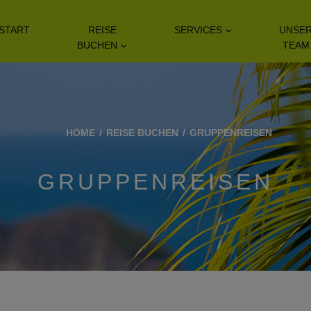
START
REISE
SERVICES
UNSE
BUCHEN
TEAM
HOME
REISE BUCHEN
GRUPPENREISEN
GRUPPENREISEN