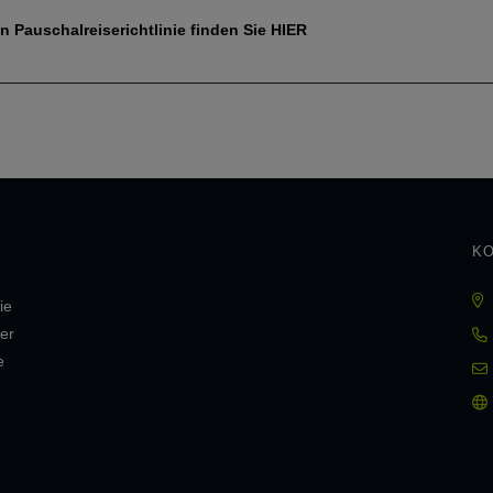
Pauschalreiserichtlinie finden Sie
HIER
________________________________________________________
KO
ie
er
e